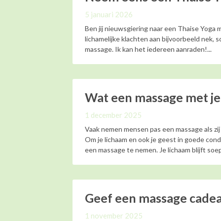
5 januari 2026
Ben jij nieuwsgiering naar een Thaise Yoga 
lichamelijke klachten aan bijvoorbeeld nek, 
massage. Ik kan het iedereen aanraden!...
Wat een massage met j
1 december 2025
Vaak nemen mensen pas een massage als zij l
Om je lichaam en ook je geest in goede cond
een massage te nemen. Je lichaam blijft soe
Geef een massage cade
1 november 2025