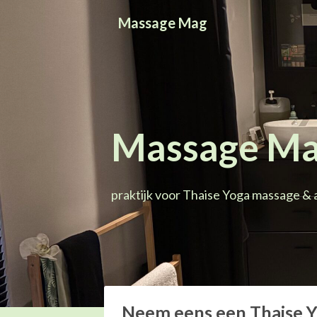
Skip
Massage Mag
to
content
Massage M
praktijk voor Thaise Yoga massage &
Neem eens een Thaise 